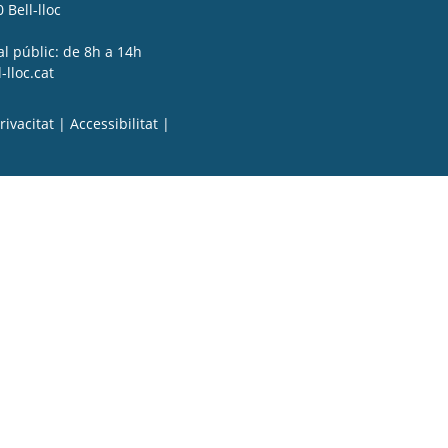
 Bell-lloc
al públic: de 8h a 14h
lloc.cat
rivacitat
|
Accessibilitat
|