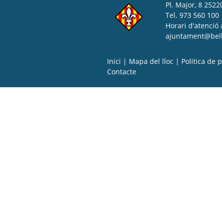
Pl. Major, 8 25220
Tel. 973 560 100
Horari d'atenció 
ajuntament@bell-
Inici
|
Mapa del lloc
|
Politica de p
Contacte