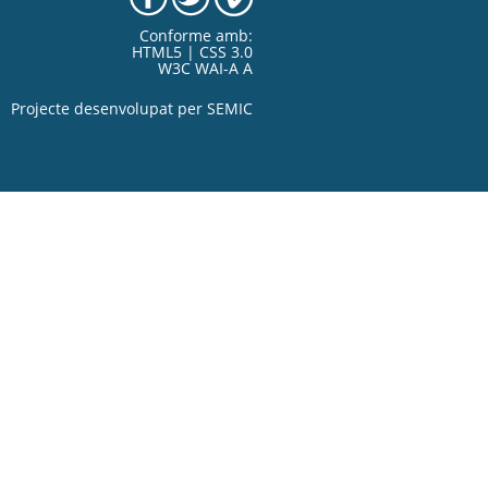
Conforme amb:
HTML5 | CSS 3.0
W3C WAI-A A
Projecte desenvolupat per
SEMIC