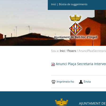
Inici
|
Bústia de suggeriments
Ves
al
contingut.
|
Salta
a
la
navegació
Sou a:
Inici
/
Fitxers
/
AnunciPlaaSecretaria
Anunci Plaça Secretaria Interven
Imprimeix-ho
Envia
AJUNTAMENT DE 