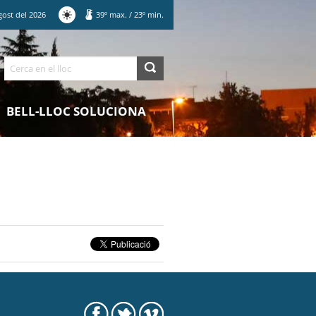
gost
del
2026
39
º max.
/
23
º min.
Cerca
BELL-LLOC SOLUCIONA