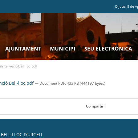
Dijous
,
8
de
A
AJUNTAMENT
MUNICIPI
SEU ELECTRÒNICA
IntervenciBelllloc.pdf
ció Bell-lloc.pdf
— Document PDF, 433 KB (444197 bytes)
Compartir:
BELL-LLOC D’URGELL