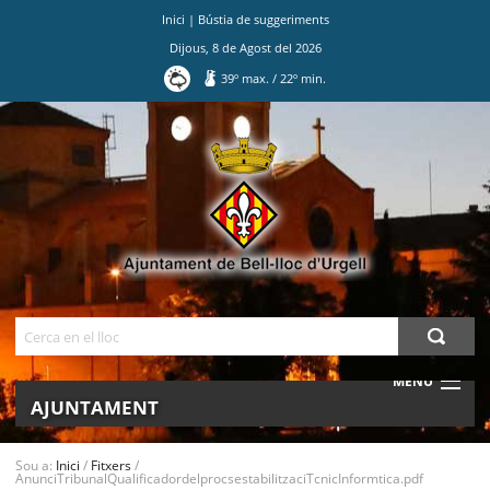
Inici
|
Bústia de suggeriments
Dijous
,
8
de
Agost
del
2026
39
º max.
/
22
º min.
Ves
al
contingut.
|
Salta
a
la
navegació
Cerca
MENU
AJUNTAMENT
MUNICIPI
Sou a:
Inici
/
Fitxers
/
AnunciTribunalQualificadordelprocsestabilitzaciTcnicInformtica.pdf