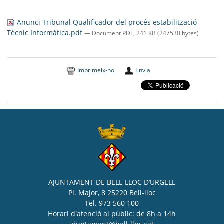
SEU ELECTRÒNICA
Anunci Tribunal Qualificador del procés estabilització
BELL-LLOC SOLUCIONA
Tècnic Informàtica.pdf
— Document PDF, 241 KB (247530 bytes)
Imprimeix-ho
Envia
AJUNTAMENT DE BELL-LLOC D’URGELL
Pl. Major, 8 25220 Bell-lloc
Tel. 973 560 100
Horari d'atenció al públic: de 8h a 14h