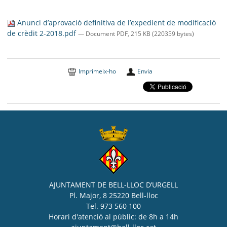
SEU ELECTRÒNICA
Anunci d’aprovació definitiva de l’expedient de modificació
BELL-LLOC SOLUCIONA
de crèdit 2-2018.pdf
— Document PDF, 215 KB (220359 bytes)
Imprimeix-ho
Envia
AJUNTAMENT DE BELL-LLOC D’URGELL
Pl. Major, 8 25220 Bell-lloc
Tel. 973 560 100
Horari d'atenció al públic: de 8h a 14h