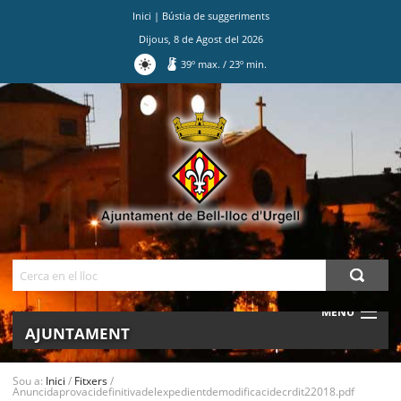
Inici
|
Bústia de suggeriments
Dijous
,
8
de
Agost
del
2026
39
º max.
/
23
º min.
Ves
al
contingut.
|
Salta
a
la
navegació
Cerca
MENU
AJUNTAMENT
MUNICIPI
Sou a:
Inici
/
Fitxers
/
Anuncidaprovacidefinitivadelexpedientdemodificacidecrdit22018.pdf