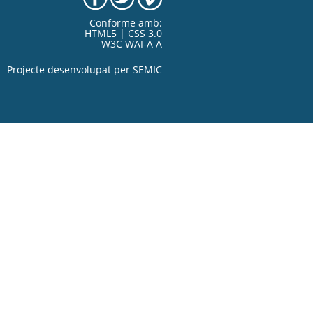
Conforme amb:
HTML5 | CSS 3.0
W3C WAI-A A
Projecte desenvolupat per
SEMIC