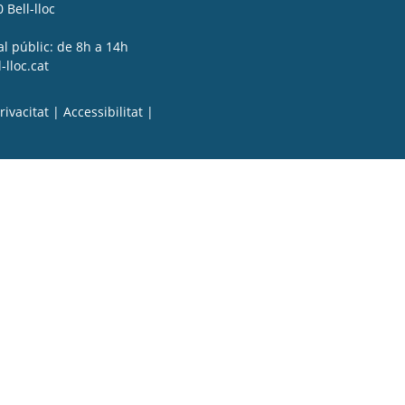
 Bell-lloc
al públic: de 8h a 14h
lloc.cat
rivacitat
|
Accessibilitat
|