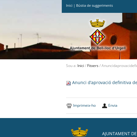
Inici
|
Bústia de suggeriments
Ves
al
contingut.
|
Salta
a
la
navegació
Sou a:
Inici
/
Fitxers
/
Anuncidaprovacidefi
Anunci d’aprovació definitiva d
Imprimeix-ho
Envia
AJUNTAMENT DE 