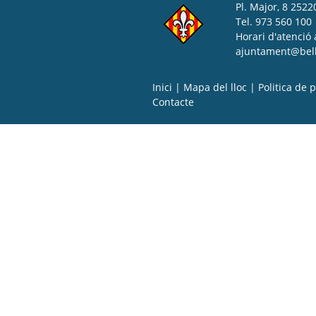
Pl. Major, 8 25220
Tel. 973 560 100
Horari d'atenció 
ajuntament@bell-
Inici
|
Mapa del lloc
|
Politica de p
Contacte