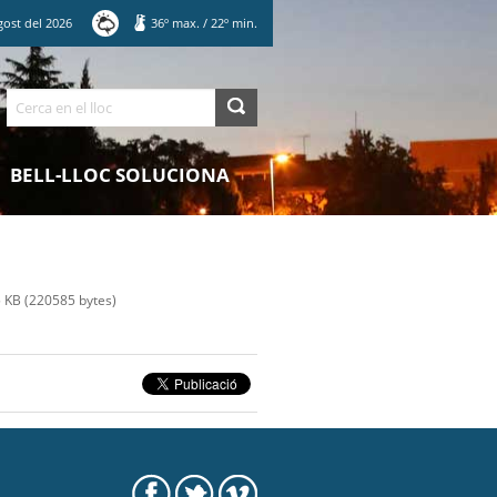
gost
del
2026
36
º max.
/
22
º min.
Cerca
BELL-LLOC SOLUCIONA
KB (220585 bytes)