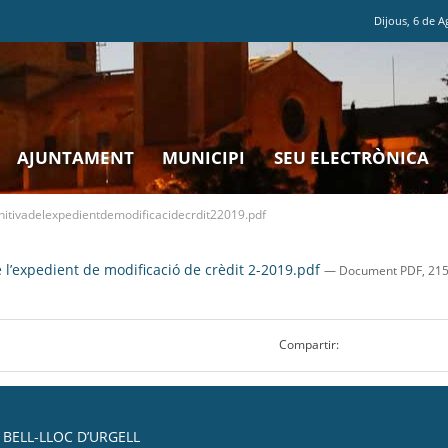
Dijous
,
6
de
A
AJUNTAMENT
MUNICIPI
SEU ELECTRÒNICA
nitivadelexpedientdemodificacidecrdit22019.pdf
e l’expedient de modificació de crèdit 2-2019.pdf
— Document PDF, 215 
Compartir:
BELL-LLOC D’URGELL