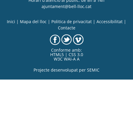
Horari d'atenció al públic: de 8h a 14h
ajuntament@bell-lloc.cat
Inici
|
Mapa del lloc
|
Politica de privacitat
|
Accessibilitat
|
Contacte
Conforme amb:
HTML5 | CSS 3.0
W3C WAI-A A
Projecte desenvolupat per
SEMIC