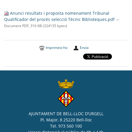
SEU ELECTRÒNICA
Anunci resultats i proposta nomenament Tribunal
BELL-LLOC SOLUCIONA
Qualificador del procés selecció Tècnic Biblioteques.pdf
—
Document PDF, 316 KB (324135 bytes)
Imprimeix-ho
Envia
AJUNTAMENT DE BELL-LLOC D’URGELL
Pl. Major, 8 25220 Bell-lloc
Tel. 973 560 100