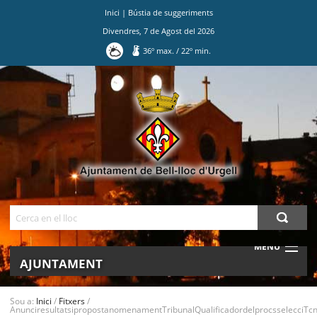
Inici
|
Bústia de suggeriments
Divendres
,
7
de
Agost
del
2026
36
º max.
/
22
º min.
Ves
al
contingut.
|
Salta
a
la
navegació
Cerca
MENU
AJUNTAMENT
MUNICIPI
Sou a:
Inici
/
Fitxers
/
AnunciresultatsipropostanomenamentTribunalQualificadordelprocsselecciTcni