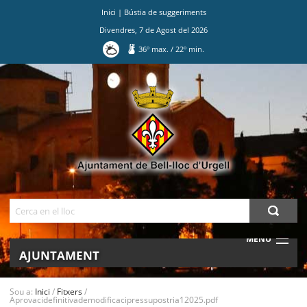
Inici
|
Bústia de suggeriments
Divendres
,
7
de
Agost
del
2026
36
º max.
/
22
º min.
Ves
al
contingut.
|
Salta
a
la
navegació
Cerca
MENU
AJUNTAMENT
MUNICIPI
Sou a:
Inici
/
Fitxers
/
Aprovacidefinitivademodificacipressupostria12025.pdf