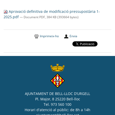
SEU ELECTRÒNICA
Aprovació definitiva de modificació pressupostària 1-
BELL-LLOC SOLUCIONA
2025.pdf
— Document PDF, 384 KB (393664 bytes)
Imprimeix-ho
Envia
AJUNTAMENT DE BELL-LLOC D’URGELL
Pl. Major, 8 25220 Bell-lloc
Tel. 973 560 100
Horari d'atenció al públic: de 8h a 14h