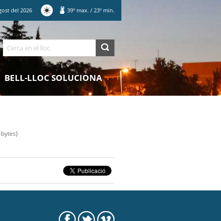
gost
del
2026
39
º max.
/
23
º min.
Cerca
BELL-LLOC SOLUCIONA
bytes)