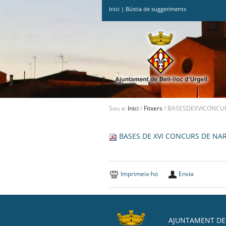
Inici
|
Bústia de suggeriments
Ves
al
contingut.
|
Salta
a
la
navegació
Sou a:
Inici
/
Fitxers
/
BASESDEXVICONCUR
BASES DE XVI CONCURS DE NAR
Imprimeix-ho
Envia
AJUNTAMENT DE 