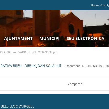
Dijous
,
8
de
A
AJUNTAMENT
MUNICIPI
SEU ELECTRÒNICA
SDENARRATIVABREUIDIBUIXJOANSOL.pdf
RATIVA BREU I DIBUIX JOAN SOLÀ.pdf
— Document PDF, 442 KB (453018 
Compartir:
BELL-LLOC D’URGELL