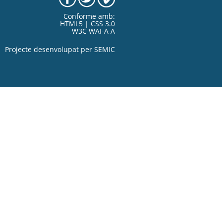
Conforme amb:
HTML5 | CSS 3.0
W3C WAI-A A
Projecte desenvolupat per
SEMIC