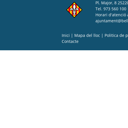
Pl. Major, 8 25220
Tel. 973 560 100
Horari d'atenció 
ajuntament@bell-
Inici
|
Mapa del lloc
|
Politica de p
Contacte