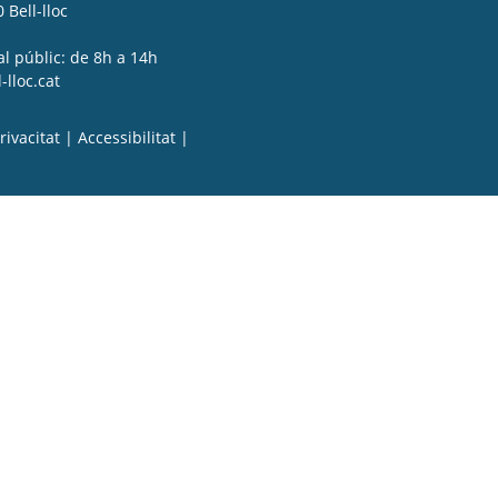
 Bell-lloc
al públic: de 8h a 14h
lloc.cat
rivacitat
|
Accessibilitat
|