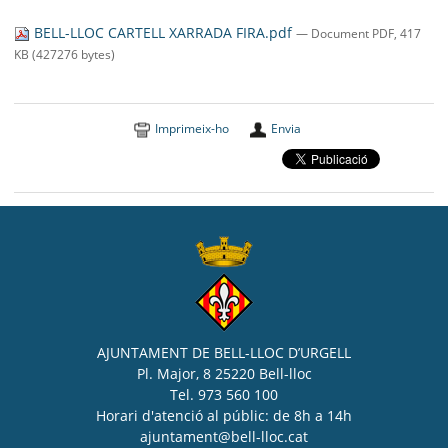
SEU ELECTRÒNICA
BELL-LLOC CARTELL XARRADA FIRA.pdf
— Document PDF, 417
BELL-LLOC SOLUCIONA
KB (427276 bytes)
Imprimeix-ho
Envia
AJUNTAMENT DE BELL-LLOC D’URGELL
Pl. Major, 8 25220 Bell-lloc
Tel. 973 560 100
Horari d'atenció al públic: de 8h a 14h
ajuntament@bell-lloc.cat