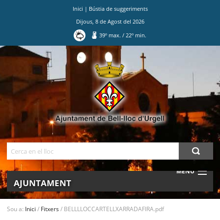
Inici
|
Bústia de suggeriments
Dijous
,
8
de
Agost
del
2026
39
º max.
/
22
º min.
Ves
al
contingut.
|
Salta
a
la
navegació
Cerca
MENU
AJUNTAMENT
MUNICIPI
Sou a:
Inici
/
Fitxers
/
BELLLLOCCARTELLXARRADAFIRA.pdf