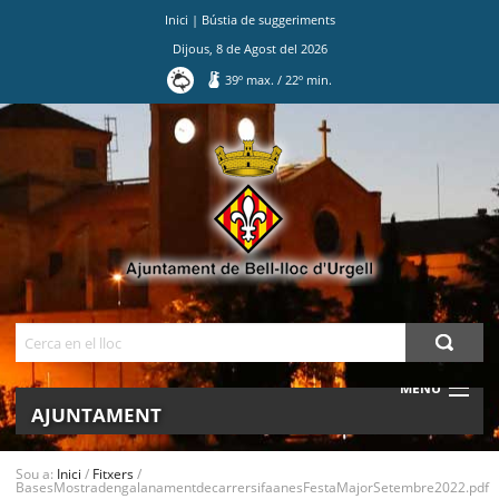
Inici
|
Bústia de suggeriments
Dijous
,
8
de
Agost
del
2026
39
º max.
/
22
º min.
Ves
al
contingut.
|
Salta
a
la
navegació
Cerca
MENU
AJUNTAMENT
MUNICIPI
Sou a:
Inici
/
Fitxers
/
BasesMostradengalanamentdecarrersifaanesFestaMajorSetembre2022.pdf