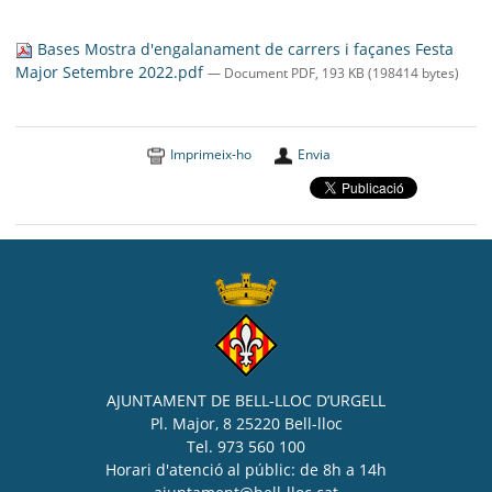
SEU ELECTRÒNICA
Bases Mostra d'engalanament de carrers i façanes Festa
BELL-LLOC SOLUCIONA
Major Setembre 2022.pdf
— Document PDF, 193 KB (198414 bytes)
Imprimeix-ho
Envia
AJUNTAMENT DE BELL-LLOC D’URGELL
Pl. Major, 8 25220 Bell-lloc
Tel. 973 560 100
Horari d'atenció al públic: de 8h a 14h