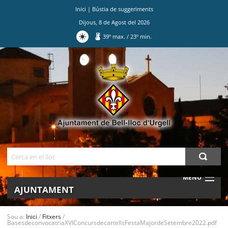
Inici
|
Bústia de suggeriments
Dijous
,
8
de
Agost
del
2026
39
º max.
/
23
º min.
Ves
al
contingut.
|
Salta
a
la
navegació
Cerca
MENU
AJUNTAMENT
MUNICIPI
Sou a:
Inici
/
Fitxers
/
BasesdeconvocatriaXVIConcursdecartellsFestaMajordeSetembre2022.pdf