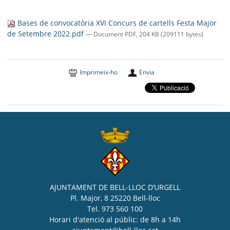
SEU ELECTRÒNICA
Bases de convocatòria XVI Concurs de cartells Festa Major
BELL-LLOC SOLUCIONA
de Setembre 2022.pdf
— Document PDF, 204 KB (209111 bytes)
Imprimeix-ho
Envia
AJUNTAMENT DE BELL-LLOC D’URGELL
Pl. Major, 8 25220 Bell-lloc
Tel. 973 560 100
Horari d'atenció al públic: de 8h a 14h