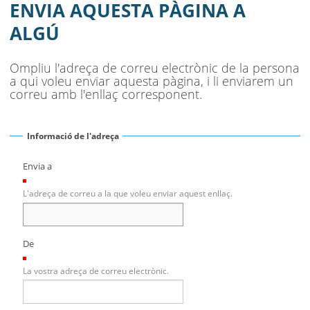
SEU ELECTRÒNICA
ENVIA AQUESTA PÀGINA A
ALGÚ
BELL-LLOC SOLUCIONA
Ompliu l'adreça de correu electrònic de la persona
a qui voleu enviar aquesta pàgina, i li enviarem un
correu amb l'enllaç corresponent.
Informació de l'adreça
Envia a
(Necessari)
L'adreça de correu a la que voleu enviar aquest enllaç.
De
(Necessari)
La vostra adreça de correu electrònic.