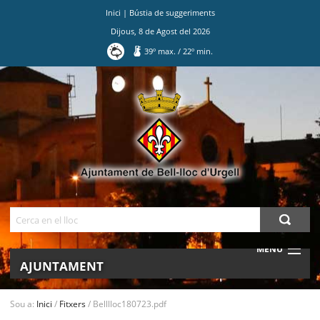
Inici
|
Bústia de suggeriments
Dijous
,
8
de
Agost
del
2026
39
º max.
/
22
º min.
Ves
al
contingut.
|
Salta
a
la
navegació
Cerca
MENU
AJUNTAMENT
MUNICIPI
Sou a:
Inici
/
Fitxers
/
Belllloc180723.pdf