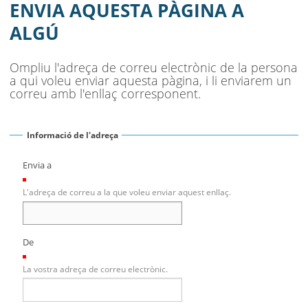
SEU ELECTRÒNICA
ENVIA AQUESTA PÀGINA A
ALGÚ
BELL-LLOC SOLUCIONA
Ompliu l'adreça de correu electrònic de la persona
a qui voleu enviar aquesta pàgina, i li enviarem un
correu amb l'enllaç corresponent.
Informació de l'adreça
Envia a
(Necessari)
L'adreça de correu a la que voleu enviar aquest enllaç.
De
(Necessari)
La vostra adreça de correu electrònic.