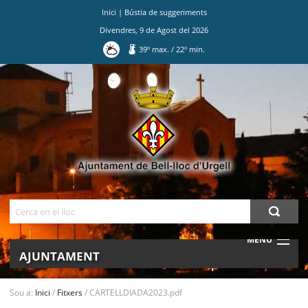
Inici
|
Bústia de suggeriments
Divendres
,
9
de
Agost
del
2026
39
º max.
/
22
º min.
Ves
al
contingut.
|
Salta
a
la
navegació
Cerca
MENU
AJUNTAMENT
MUNICIPI
Sou a:
Inici
/
Fitxers
/
CARTELLDIADA2023.pdf