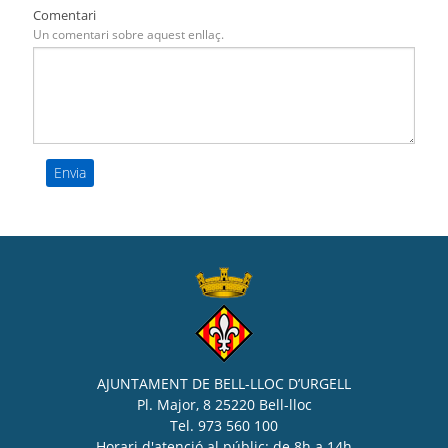
Comentari
Un comentari sobre aquest enllaç.
AJUNTAMENT DE BELL-LLOC D’URGELL
Pl. Major, 8 25220 Bell-lloc
Tel. 973 560 100
Horari d'atenció al públic: de 8h a 14h