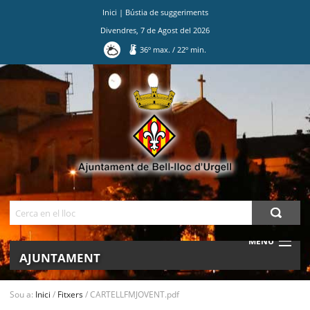
Inici
|
Bústia de suggeriments
Divendres
,
7
de
Agost
del
2026
36
º max.
/
22
º min.
Ves
al
contingut.
|
Salta
a
la
navegació
Cerca
MENU
AJUNTAMENT
MUNICIPI
Sou a:
Inici
/
Fitxers
/
CARTELLFMJOVENT.pdf