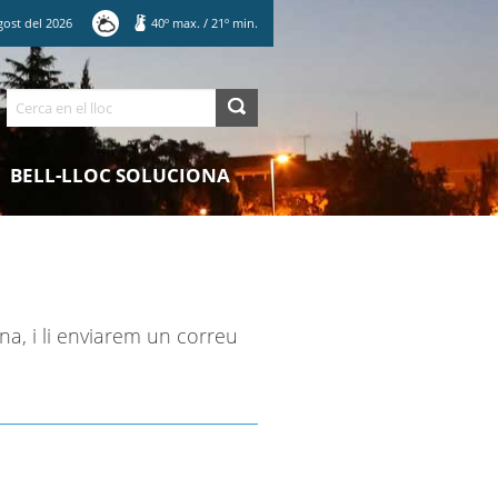
gost
del
2026
40
º max.
/
21
º min.
Cerca
BELL-LLOC SOLUCIONA
na, i li enviarem un correu