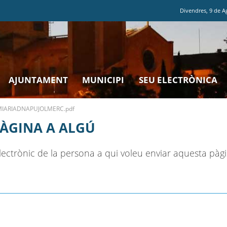
Divendres
,
9
de
A
AJUNTAMENT
MUNICIPI
SEU ELECTRÒNICA
IARIADNAPUJOLMERC.pdf
PÀGINA A ALGÚ
ectrònic de la persona a qui voleu enviar aquesta pàgi