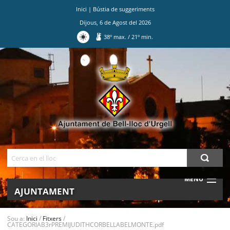
Inici
|
Bústia de suggeriments
Dijous
,
6
de
Agost
del
2026
38
º max.
/
21
º min.
Ves
al
contingut.
|
Salta
a
la
navegació
Cerca
MENU
AJUNTAMENT
MUNICIPI
Sou a:
Inici
/
Fitxers
/
CATEGORIAB3rPREMIJUDITHCORBELLABELMONTE.pdf