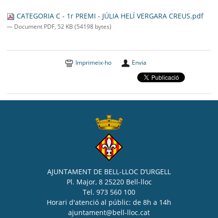
SEU ELECTRÒNICA
CATEGORIA C - 1r PREMI - JÚLIA HELÍ VERGARA CREUS.pdf
BELL-LLOC SOLUCIONA
— Document PDF, 52 KB (54198 bytes)
Imprimeix-ho
Envia
AJUNTAMENT DE BELL-LLOC D’URGELL
Pl. Major, 8 25220 Bell-lloc
Tel. 973 560 100
Horari d'atenció al públic: de 8h a 14h
ajuntament@bell-lloc.cat