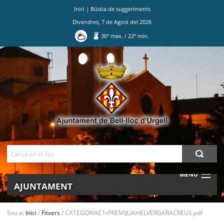
Inici
|
Bústia de suggeriments
Divendres
,
7
de
Agost
del
2026
36
º max.
/
22
º min.
Ves
al
contingut.
|
Salta
a
la
navegació
Cerca
MENU
AJUNTAMENT
MUNICIPI
Sou a:
Inici
/
Fitxers
/
CATEGORIAC1rPREMIJLIAHELVERGARACREUS.pdf