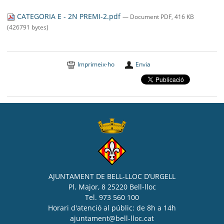
SEU ELECTRÒNICA
CATEGORIA E - 2N PREMI-2.pdf
— Document PDF, 416 KB
BELL-LLOC SOLUCIONA
(426791 bytes)
Imprimeix-ho
Envia
AJUNTAMENT DE BELL-LLOC D’URGELL
Pl. Major, 8 25220 Bell-lloc
Tel. 973 560 100
Horari d'atenció al públic: de 8h a 14h
ajuntament@bell-lloc.cat