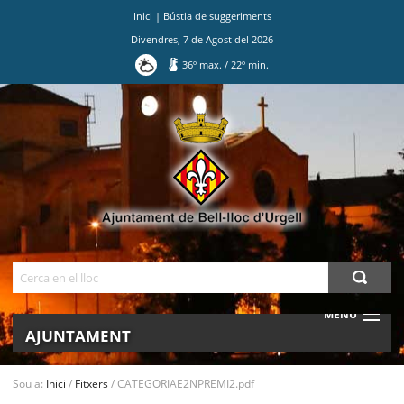
Inici
|
Bústia de suggeriments
Divendres
,
7
de
Agost
del
2026
36
º max.
/
22
º min.
Ves
al
contingut.
|
Salta
a
la
navegació
Cerca
MENU
AJUNTAMENT
MUNICIPI
Sou a:
Inici
/
Fitxers
/
CATEGORIAE2NPREMI2.pdf