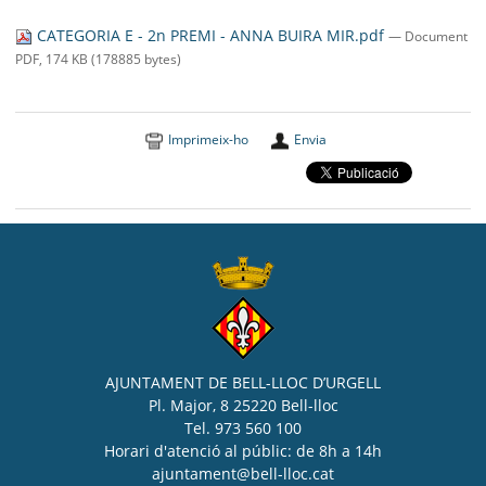
SEU ELECTRÒNICA
CATEGORIA E - 2n PREMI - ANNA BUIRA MIR.pdf
— Document
BELL-LLOC SOLUCIONA
PDF, 174 KB (178885 bytes)
Imprimeix-ho
Envia
AJUNTAMENT DE BELL-LLOC D’URGELL
Pl. Major, 8 25220 Bell-lloc
Tel. 973 560 100
Horari d'atenció al públic: de 8h a 14h
ajuntament@bell-lloc.cat