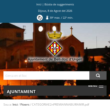
Inici
|
Bústia de suggeriments
Dijous
,
8
de
Agost
del
2026
39
º max.
/
22
º min.
Ves
al
contingut.
|
Salta
a
la
navegació
Cerca
MENU
AJUNTAMENT
MUNICIPI
Sou a:
Inici
/
Fitxers
/
CATEGORIAE2nPREMIANNABUIRAMIR.pdf