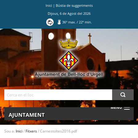
Inici
|
Bústia de suggeriments
Dijous
,
6
de
Agost
del
2026
36
º max.
/
22
º min.
Ves
al
contingut.
|
Salta
a
la
navegació
Cerca
MENU
AJUNTAMENT
MUNICIPI
Sou a:
Inici
/
Fitxers
/
Carnestoltes2016.pdf