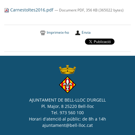
SEU ELECTRÒNICA
Carnestoltes2016.pdf
— Document PDF, 356 KB (365022 bytes)
BELL-LLOC SOLUCIONA
Imprimeix-ho
Envia
AJUNTAMENT DE BELL-LLOC D’URGELL
Pl. Major, 8 25220 Bell-lloc
Tel. 973 560 100
Horari d'atenció al públic: de 8h a 14h
ajuntament@bell-lloc.cat