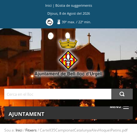
Inici
|
Bústia de suggeriments
Dijous
,
8
de
Agost
del
2026
39
º max.
/
22
º min.
Ves
al
contingut.
|
Salta
a
la
navegació
Cerca
MENU
AJUNTAMENT
MUNICIPI
Sou a:
Inici
/
Fitxers
/
Cartell35CampionatCatalunyaAlevHoqueiPatins.pdf