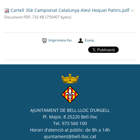
SEU ELECTRÒNICA
Cartell 35è Campionat Catalunya Aleví Hoquei Patins.pdf
—
BELL-LLOC SOLUCIONA
Document PDF, 732 KB (750407 bytes)
Imprimeix-ho
Envia
AJUNTAMENT DE BELL-LLOC D’URGELL
Pl. Major, 8 25220 Bell-lloc
Tel. 973 560 100
Horari d'atenció al públic: de 8h a 14h
ajuntament@bell-lloc.cat