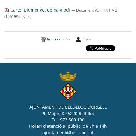
SEU ELECTRÒNICA
CartellDiumenge7demaig.pdf
— Document PDF, 1.01 MB
BELL-LLOC SOLUCIONA
(1061996 bytes)
Imprimeix-ho
Envia
AJUNTAMENT DE BELL-LLOC D’URGELL
Pl. Major, 8 25220 Bell-lloc
Tel. 973 560 100
Horari d'atenció al públic: de 8h a 14h
ajuntament@bell-lloc.cat