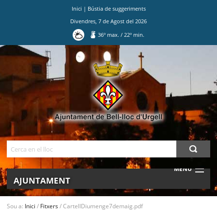
Inici
|
Bústia de suggeriments
Divendres
,
7
de
Agost
del
2026
36
º max.
/
22
º min.
Ves
al
contingut.
|
Salta
a
la
navegació
Cerca
MENU
AJUNTAMENT
MUNICIPI
Sou a:
Inici
/
Fitxers
/
CartellDiumenge7demaig.pdf