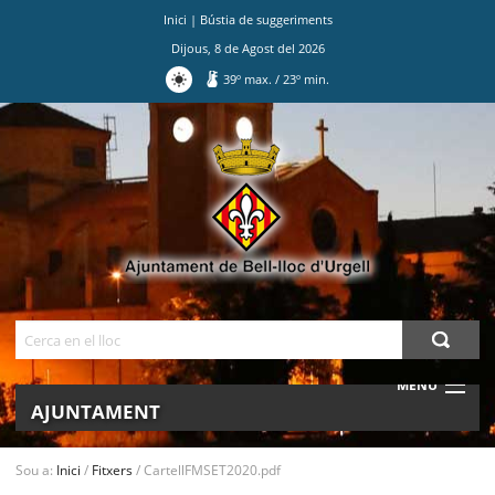
Inici
|
Bústia de suggeriments
Dijous
,
8
de
Agost
del
2026
39
º max.
/
23
º min.
Ves
al
contingut.
|
Salta
a
la
navegació
Cerca
MENU
AJUNTAMENT
MUNICIPI
Sou a:
Inici
/
Fitxers
/
CartellFMSET2020.pdf