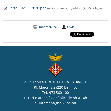
SEU ELECTRÒNICA
Cartell FMSET2020.pdf
— Document PDF, 944 KB (967579 bytes)
BELL-LLOC SOLUCIONA
Imprimeix-ho
Envia
AJUNTAMENT DE BELL-LLOC D’URGELL
Pl. Major, 8 25220 Bell-lloc
Tel. 973 560 100
Horari d'atenció al públic: de 8h a 14h
ajuntament@bell-lloc.cat