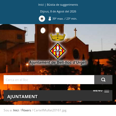
Inici
|
Bústia de suggeriments
Dijous
,
8
de
Agost
del
2026
39
º max.
/
23
º min.
Ves
al
contingut.
|
Salta
a
la
navegació
Cerca
MENU
AJUNTAMENT
MUNICIPI
Sou a:
Inici
/
Fitxers
/
CartellMullat20161.jpg