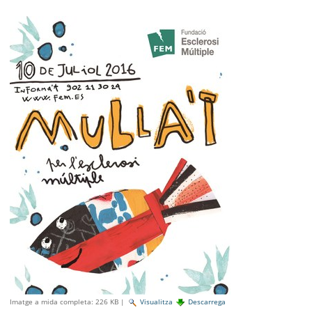
SEU ELECTRÒNICA
BELL-LLOC SOLUCIONA
Imatge a mida completa:
226 KB
|
Visualitza
Descarrega