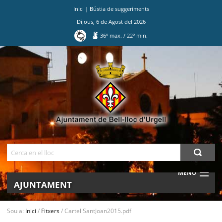
Inici
|
Bústia de suggeriments
Dijous
,
6
de
Agost
del
2026
36
º max.
/
22
º min.
Ves
al
contingut.
|
Salta
a
la
navegació
Cerca
MENU
AJUNTAMENT
MUNICIPI
Sou a:
Inici
/
Fitxers
/
CartellSantJoan2015.pdf