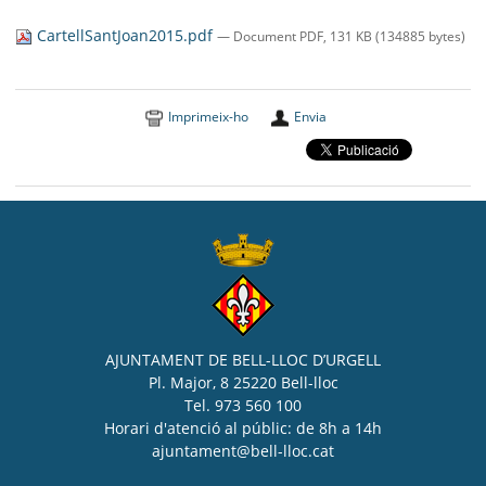
SEU ELECTRÒNICA
CartellSantJoan2015.pdf
— Document PDF, 131 KB (134885 bytes)
BELL-LLOC SOLUCIONA
Imprimeix-ho
Envia
AJUNTAMENT DE BELL-LLOC D’URGELL
Pl. Major, 8 25220 Bell-lloc
Tel. 973 560 100
Horari d'atenció al públic: de 8h a 14h
ajuntament@bell-lloc.cat