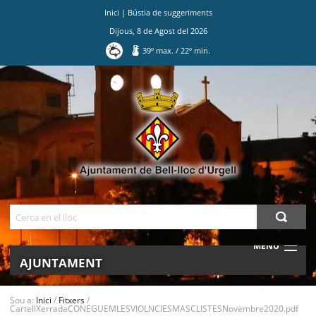
Inici
|
Bústia de suggeriments
Dijous
,
8
de
Agost
del
2026
39
º max.
/
22
º min.
Ves
al
contingut.
|
Salta
a
la
navegació
Cerca
MENU
AJUNTAMENT
MUNICIPI
Sou a:
Inici
/
Fitxers
/
CartellXerradaCONEGUEMLESVIOLNCIESMASCLISTESNovembre2020.pdf