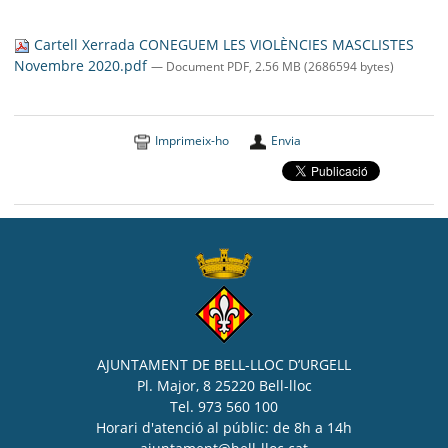
SEU ELECTRÒNICA
Cartell Xerrada CONEGUEM LES VIOLÈNCIES MASCLISTES
BELL-LLOC SOLUCIONA
Novembre 2020.pdf
— Document PDF, 2.56 MB (2686594 bytes)
Imprimeix-ho
Envia
AJUNTAMENT DE BELL-LLOC D’URGELL
Pl. Major, 8 25220 Bell-lloc
Tel. 973 560 100
Horari d'atenció al públic: de 8h a 14h