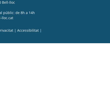
 Bell-lloc
al públic: de 8h a 14h
lloc.cat
rivacitat
|
Accessibilitat
|