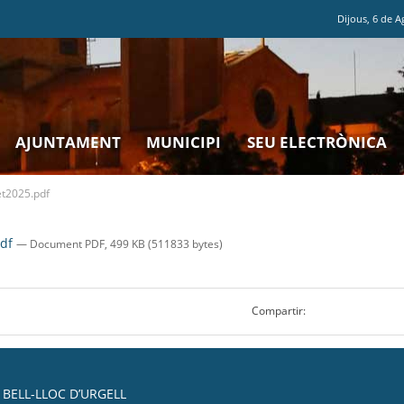
Dijous
,
6
de
A
AJUNTAMENT
MUNICIPI
SEU ELECTRÒNICA
et2025.pdf
pdf
— Document PDF, 499 KB (511833 bytes)
Compartir:
BELL-LLOC D’URGELL