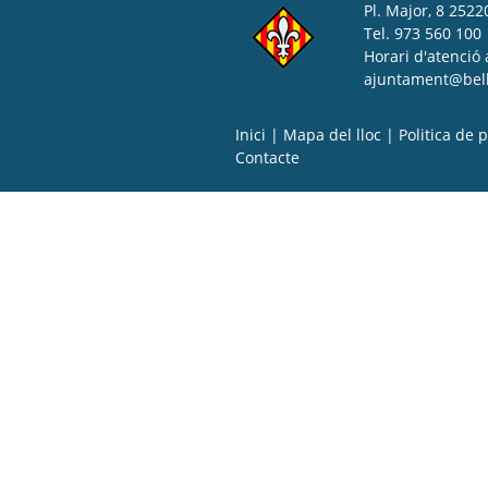
Pl. Major, 8 25220
Tel. 973 560 100
Horari d'atenció 
ajuntament@bell-
Inici
|
Mapa del lloc
|
Politica de p
Contacte