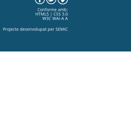
Conforme amb:
HTML5 | CSS 3.0
W3C WAI-A A
Projecte desenvolupat per
SEMIC