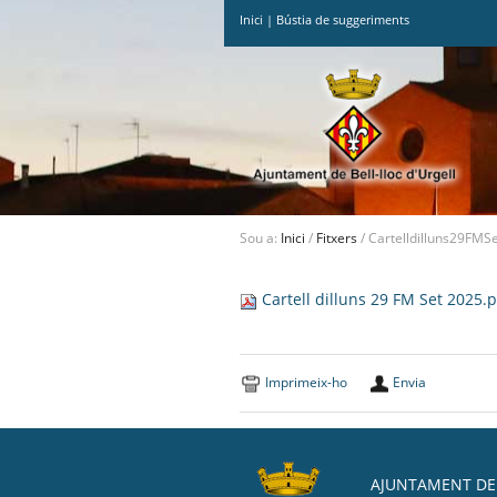
Inici
|
Bústia de suggeriments
Ves
al
contingut.
|
Salta
a
la
navegació
Sou a:
Inici
/
Fitxers
/
Cartelldilluns29FMS
Cartell dilluns 29 FM Set 2025.
Imprimeix-ho
Envia
AJUNTAMENT DE 