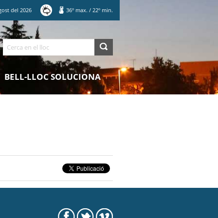
gost
del
2026
36
º max.
/
22
º min.
Cerca
BELL-LLOC SOLUCIONA