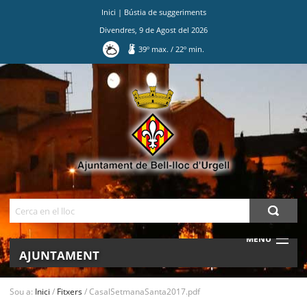
Inici
|
Bústia de suggeriments
Divendres
,
9
de
Agost
del
2026
39
º max.
/
22
º min.
Ves
al
contingut.
|
Salta
a
la
navegació
Cerca
MENU
AJUNTAMENT
MUNICIPI
Sou a:
Inici
/
Fitxers
/
CasalSetmanaSanta2017.pdf