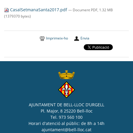
SEU ELECTRÒNICA
CasalSetmanaSanta2017.pdf
— Document PDF, 1.32 MB
BELL-LLOC SOLUCIONA
(1379370 bytes)
Imprimeix-ho
Envia
AJUNTAMENT DE BELL-LLOC D’URGELL
Pl. Major, 8 25220 Bell-lloc
Tel. 973 560 100
Horari d'atenció al públic: de 8h a 14h
ajuntament@bell-lloc.cat