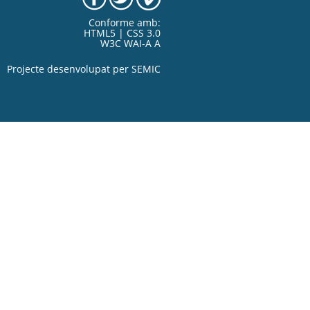
Conforme amb:
HTML5 | CSS 3.0
W3C WAI-A A
Projecte desenvolupat per
SEMIC