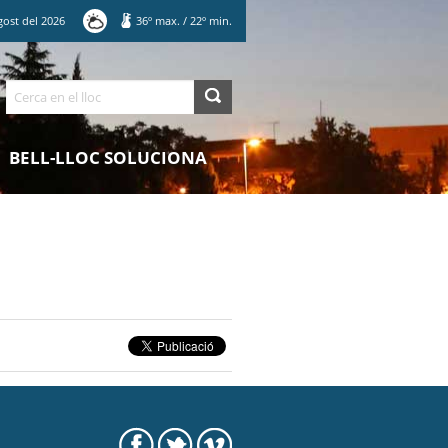
gost
del
2026
36
º max.
/
22
º min.
Cerca
BELL-LLOC SOLUCIONA