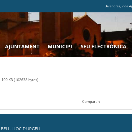
Divendres
,
7
de
A
AJUNTAMENT
MUNICIPI
SEU ELECTRÒNICA
 100 KB (102638 bytes)
Compartir:
BELL-LLOC D’URGELL