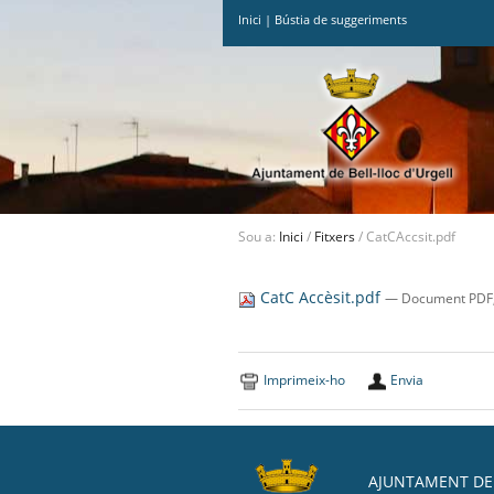
Inici
|
Bústia de suggeriments
Ves
al
contingut.
|
Salta
a
la
navegació
Sou a:
Inici
/
Fitxers
/
CatCAccsit.pdf
CatC Accèsit.pdf
— Document PDF,
Imprimeix-ho
Envia
AJUNTAMENT DE 