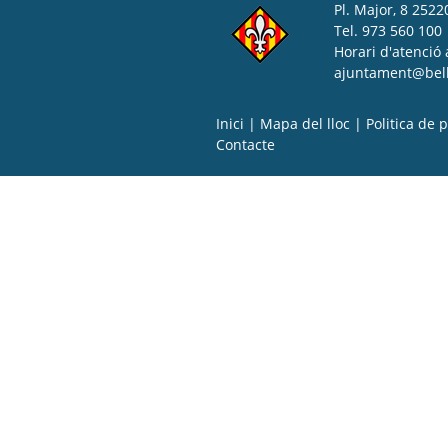
Pl. Major, 8 25220
Tel. 973 560 100
Horari d'atenció 
ajuntament@bell-
Inici
|
Mapa del lloc
|
Politica de p
Contacte