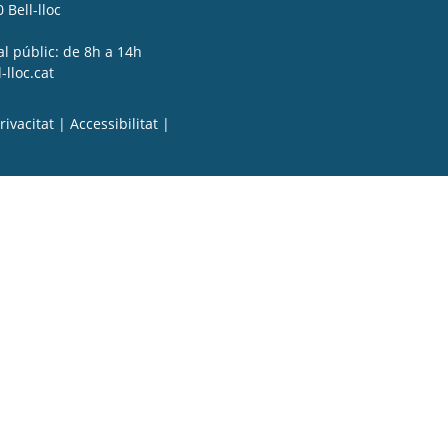
 Bell-lloc
al públic: de 8h a 14h
lloc.cat
rivacitat
|
Accessibilitat
|