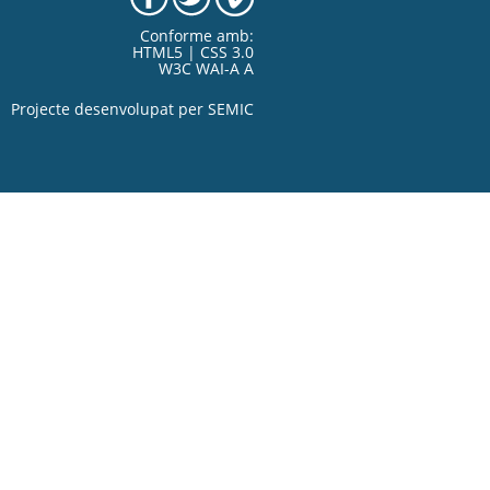
Conforme amb:
HTML5 | CSS 3.0
W3C WAI-A A
Projecte desenvolupat per
SEMIC