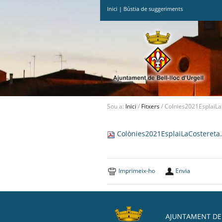
Inici
|
Bústia de suggeriments
Ves
al
contingut.
|
Salta
a
la
navegació
Sou a:
Inici
/
Fitxers
/
Colnies2021EsplaiLa
Colònies2021EsplaiLaCostereta
Imprimeix-ho
Envia
AJUNTAMENT DE 