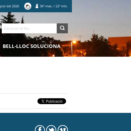
gost
del
2026
36
º max.
/
22
º min.
Cerca
BELL-LLOC SOLUCIONA