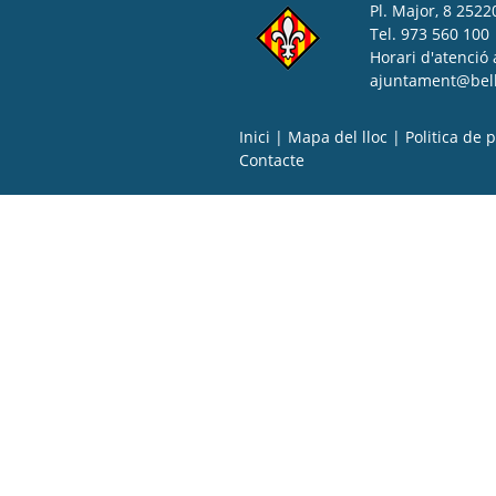
Pl. Major, 8 25220
Tel. 973 560 100
Horari d'atenció 
ajuntament@bell-
Inici
|
Mapa del lloc
|
Politica de p
Contacte