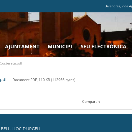
Divendres
,
7
de
A
AJUNTAMENT
MUNICIPI
SEU ELECTRÒNICA
Costereta.pdf
.pdf
— Document PDF, 110 KB (112966 bytes)
Compartir:
BELL-LLOC D’URGELL