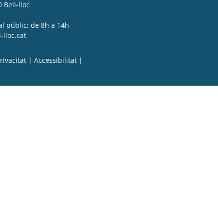
 Bell-lloc
al públic: de 8h a 14h
lloc.cat
rivacitat
|
Accessibilitat
|