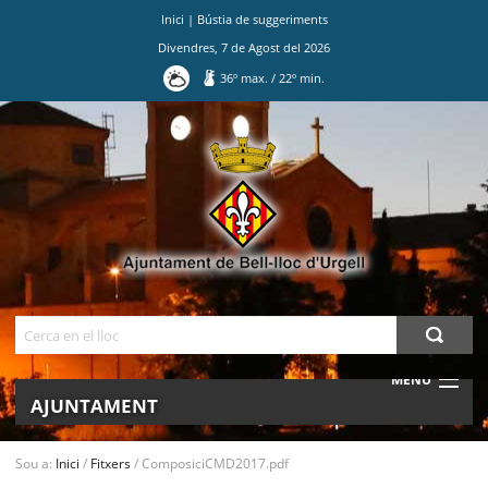
Inici
|
Bústia de suggeriments
Divendres
,
7
de
Agost
del
2026
36
º max.
/
22
º min.
Ves
al
contingut.
|
Salta
a
la
navegació
Cerca
MENU
AJUNTAMENT
MUNICIPI
Sou a:
Inici
/
Fitxers
/
ComposiciCMD2017.pdf