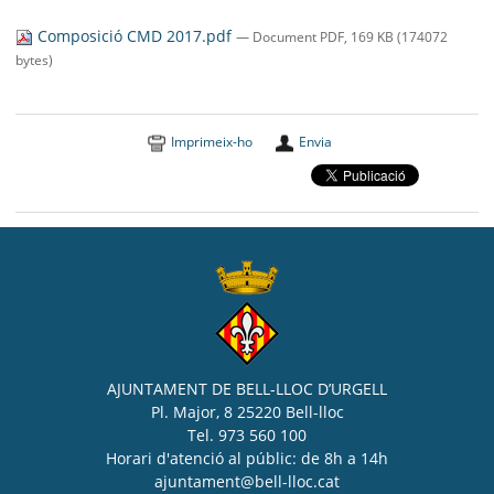
SEU ELECTRÒNICA
Composició CMD 2017.pdf
— Document PDF, 169 KB (174072
BELL-LLOC SOLUCIONA
bytes)
Imprimeix-ho
Envia
AJUNTAMENT DE BELL-LLOC D’URGELL
Pl. Major, 8 25220 Bell-lloc
Tel. 973 560 100
Horari d'atenció al públic: de 8h a 14h
ajuntament@bell-lloc.cat