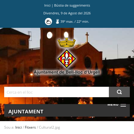
Inici
|
Bústia de suggeriments
Divendres
,
9
de
Agost
del
2026
39
º max.
/
22
º min.
Ves
al
contingut.
|
Salta
a
la
navegació
Cerca
MENU
AJUNTAMENT
MUNICIPI
Sou a:
Inici
/
Fitxers
/
Cultural2.jpg