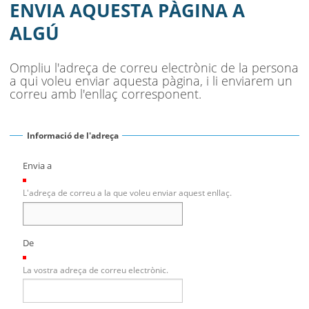
SEU ELECTRÒNICA
ENVIA AQUESTA PÀGINA A
ALGÚ
BELL-LLOC SOLUCIONA
Ompliu l'adreça de correu electrònic de la persona
a qui voleu enviar aquesta pàgina, i li enviarem un
correu amb l'enllaç corresponent.
Informació de l'adreça
Envia a
(Necessari)
L'adreça de correu a la que voleu enviar aquest enllaç.
De
(Necessari)
La vostra adreça de correu electrònic.