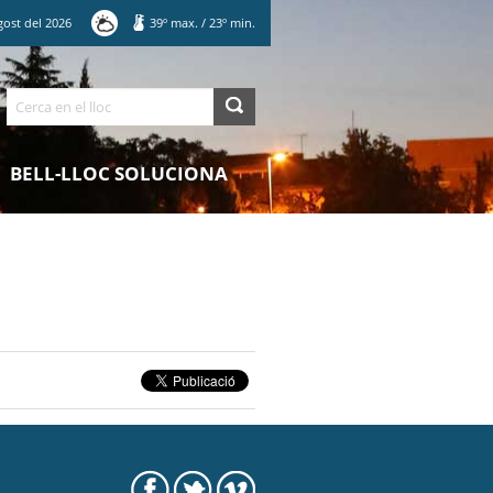
gost
del
2026
39
º max.
/
23
º min.
Cerca
BELL-LLOC SOLUCIONA