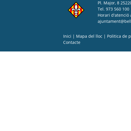
Pl. Major, 8 25220
Tel. 973 560 100
Horari d'atenció 
ajuntament@bell-
Inici
|
Mapa del lloc
|
Politica de p
Contacte