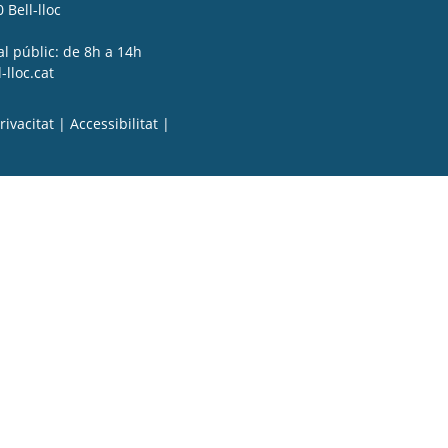
 Bell-lloc
al públic: de 8h a 14h
lloc.cat
rivacitat
|
Accessibilitat
|