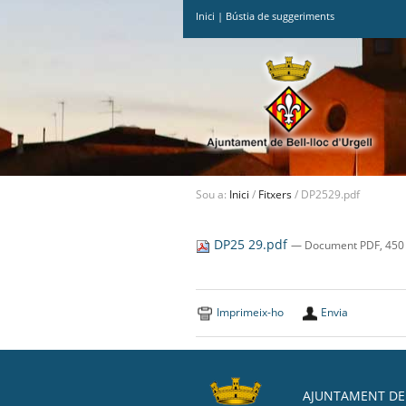
Inici
|
Bústia de suggeriments
Ves
al
contingut.
|
Salta
a
la
navegació
Sou a:
Inici
/
Fitxers
/
DP2529.pdf
DP25 29.pdf
— Document PDF, 450 
Imprimeix-ho
Envia
AJUNTAMENT DE 