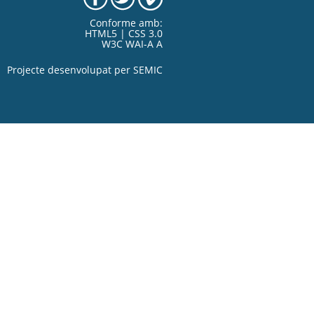
Conforme amb:
HTML5 | CSS 3.0
W3C WAI-A A
Projecte desenvolupat per
SEMIC