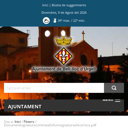
Inici
|
Bústia de suggeriments
Divendres
,
9
de
Agost
del
2026
39
º max.
/
22
º min.
Ves
al
contingut.
|
Salta
a
la
navegació
Cerca
MENU
AJUNTAMENT
MUNICIPI
Sou a:
Inici
/
Fitxers
/
Documentsignaturacontratallsllumsignaturaelectrnica.pdf