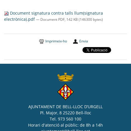
SEU ELECTRÒNICA
Document signatura contra talls llum(signatura
BELL-LLOC SOLUCIONA
electrònica).pdf
— Document PDF, 142 KB (146300 bytes)
Imprimeix-ho
Envia
AJUNTAMENT DE BELL-LLOC D’URGELL
Pl. Major, 8 25220 Bell-lloc
Tel. 973 560 100
Horari d'atenció al públic: de 8h a 14h