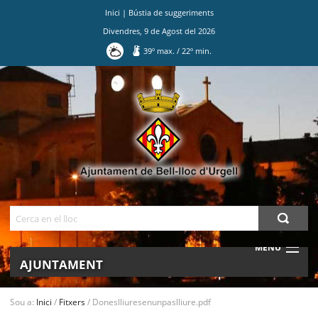
Inici
|
Bústia de suggeriments
Divendres
,
9
de
Agost
del
2026
39
º max.
/
22
º min.
Ves
al
contingut.
|
Salta
a
la
navegació
Cerca
MENU
AJUNTAMENT
MUNICIPI
Sou a:
Inici
/
Fitxers
/
Doneslliuresenunpaslliure.pdf