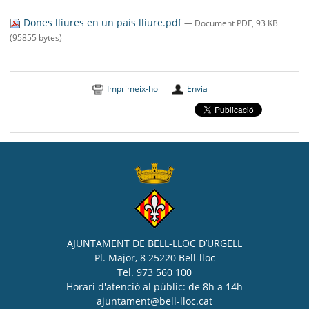
SEU ELECTRÒNICA
Dones lliures en un país lliure.pdf
— Document PDF, 93 KB
BELL-LLOC SOLUCIONA
(95855 bytes)
Imprimeix-ho
Envia
AJUNTAMENT DE BELL-LLOC D’URGELL
Pl. Major, 8 25220 Bell-lloc
Tel. 973 560 100
Horari d'atenció al públic: de 8h a 14h
ajuntament@bell-lloc.cat