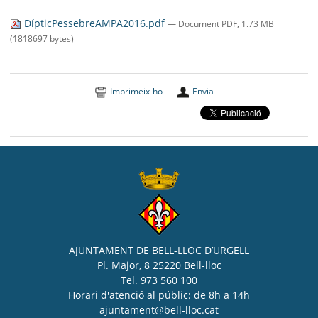
SEU ELECTRÒNICA
DípticPessebreAMPA2016.pdf
— Document PDF, 1.73 MB
BELL-LLOC SOLUCIONA
(1818697 bytes)
Imprimeix-ho
Envia
AJUNTAMENT DE BELL-LLOC D’URGELL
Pl. Major, 8 25220 Bell-lloc
Tel. 973 560 100
Horari d'atenció al públic: de 8h a 14h
ajuntament@bell-lloc.cat