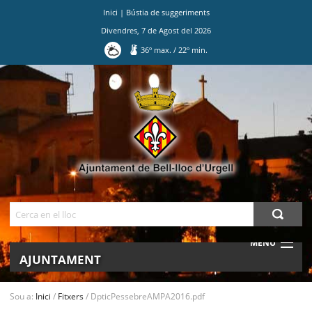
Inici
|
Bústia de suggeriments
Divendres
,
7
de
Agost
del
2026
36
º max.
/
22
º min.
Ves
al
contingut.
|
Salta
a
la
navegació
Cerca
MENU
AJUNTAMENT
MUNICIPI
Sou a:
Inici
/
Fitxers
/
DpticPessebreAMPA2016.pdf