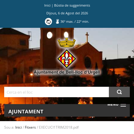
Inici
|
Bústia de suggeriments
Dijous
,
6
de
Agost
del
2026
36
º max.
/
22
º min.
Ves
al
contingut.
|
Salta
a
la
navegació
Cerca
MENU
AJUNTAMENT
MUNICIPI
Sou a:
Inici
/
Fitxers
/
EXECUCI1TRIM2018.pdf