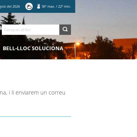
gost
del
2026
36
º max.
/
22
º min.
Cerca
BELL-LLOC SOLUCIONA
na, i li enviarem un correu