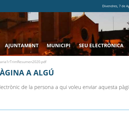
Divendres
,
7
de
A
AJUNTAMENT
MUNICIPI
SEU ELECTRÒNICA
taria1rTrimResumen2020.pdf
PÀGINA A ALGÚ
ectrònic de la persona a qui voleu enviar aquesta pàgi