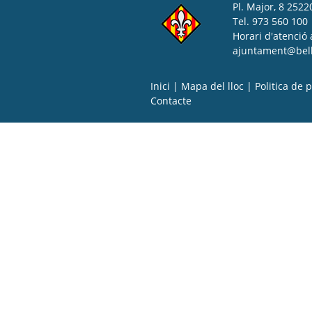
Pl. Major, 8 25220
Tel. 973 560 100
Horari d'atenció 
ajuntament@bell-
Inici
|
Mapa del lloc
|
Politica de p
Contacte