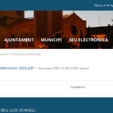
Dijous
,
6
de
A
AJUNTAMENT
MUNICIPI
SEU ELECTRÒNICA
taria3rTrimResumen2020.pdf
rimResumen 2020.pdf
— Document PDF, 71 KB (73587 bytes)
Compartir:
BELL-LLOC D’URGELL