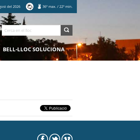
gost
del
2026
36
º max.
/
22
º min.
Cerca
BELL-LLOC SOLUCIONA