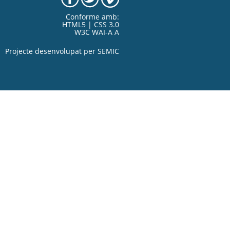
Conforme amb:
HTML5 | CSS 3.0
W3C WAI-A A
Projecte desenvolupat per
SEMIC