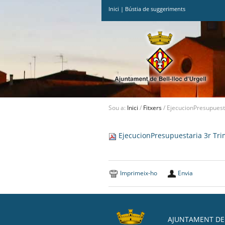
Inici
|
Bústia de suggeriments
Ves
al
contingut.
|
Salta
a
la
navegació
Sou a:
Inici
/
Fitxers
/
EjecucionPresupues
EjecucionPresupuestaria 3r T
Imprimeix-ho
Envia
AJUNTAMENT DE 