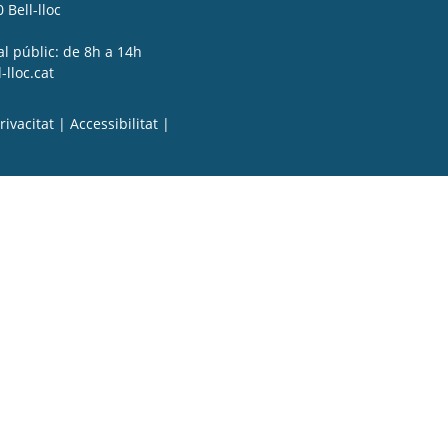
 Bell-lloc
al públic: de 8h a 14h
lloc.cat
rivacitat
|
Accessibilitat
|