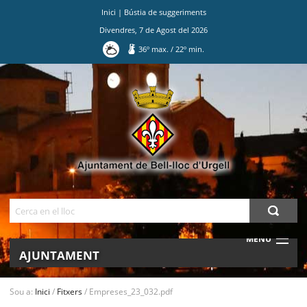
Inici
|
Bústia de suggeriments
Divendres
,
7
de
Agost
del
2026
36
º max.
/
22
º min.
Ves
al
contingut.
|
Salta
a
la
navegació
Cerca
MENU
AJUNTAMENT
MUNICIPI
Sou a:
Inici
/
Fitxers
/
Empreses_23_032.pdf