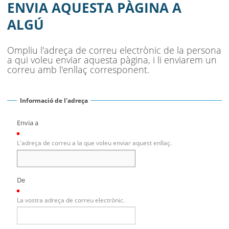
SEU ELECTRÒNICA
ENVIA AQUESTA PÀGINA A
ALGÚ
BELL-LLOC SOLUCIONA
Ompliu l'adreça de correu electrònic de la persona
a qui voleu enviar aquesta pàgina, i li enviarem un
correu amb l'enllaç corresponent.
Informació de l'adreça
Envia a
(Necessari)
L'adreça de correu a la que voleu enviar aquest enllaç.
De
(Necessari)
La vostra adreça de correu electrònic.