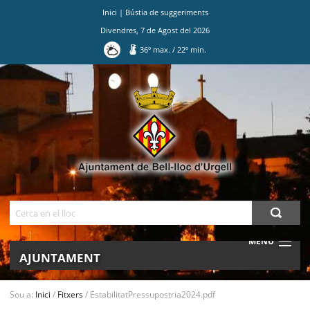
Inici
|
Bústia de suggeriments
Divendres
,
7
de
Agost
del
2026
36
º max.
/
22
º min.
Ves
al
contingut.
|
Salta
a
la
navegació
Cerca
MENU
AJUNTAMENT
MUNICIPI
Sou a:
Inici
/
Fitxers
/
EstabilitatPressupostria2024.pdf