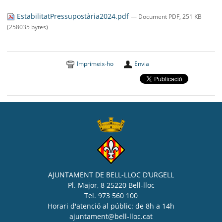
SEU ELECTRÒNICA
EstabilitatPressupostària2024.pdf
— Document PDF, 251 KB
BELL-LLOC SOLUCIONA
(258035 bytes)
Imprimeix-ho
Envia
AJUNTAMENT DE BELL-LLOC D’URGELL
Pl. Major, 8 25220 Bell-lloc
Tel. 973 560 100
Horari d'atenció al públic: de 8h a 14h
ajuntament@bell-lloc.cat