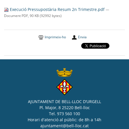
SEU ELECTRÒNICA
Execució Pressupostària Resum 2n Trimestre.pdf
—
BELL-LLOC SOLUCIONA
Document PDF, 90 KB (92992 bytes)
Imprimeix-ho
Envia
AJUNTAMENT DE BELL-LLOC D’URGELL
Pl. Major, 8 25220 Bell-lloc
Tel. 973 560 100
Horari d'atenció al públic: de 8h a 14h
ajuntament@bell-lloc.cat