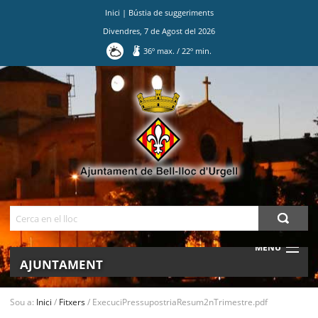
Inici
|
Bústia de suggeriments
Divendres
,
7
de
Agost
del
2026
36
º max.
/
22
º min.
Ves
al
contingut.
|
Salta
a
la
navegació
Cerca
MENU
AJUNTAMENT
MUNICIPI
Sou a:
Inici
/
Fitxers
/
ExecuciPressupostriaResum2nTrimestre.pdf