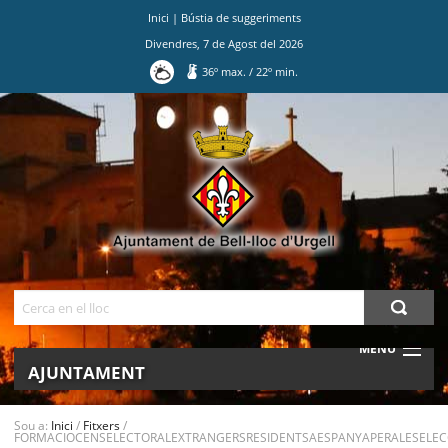
Inici
|
Bústia de suggeriments
Divendres
,
7
de
Agost
del
2026
36
º max.
/
22
º min.
Ves
al
contingut.
|
Salta
a
la
navegació
Cerca
MENU
AJUNTAMENT
MUNICIPI
Sou a:
Inici
/
Fitxers
/
FORMACIOCENSELECTORALEXTRANGERSRESIDENTSAESPANYAPERALESELEC