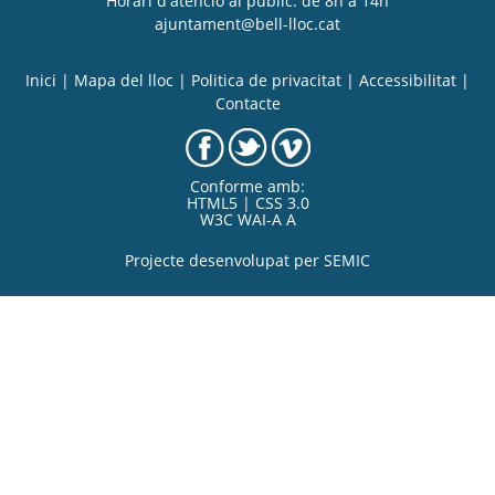
Horari d'atenció al públic: de 8h a 14h
ajuntament@bell-lloc.cat
Inici
|
Mapa del lloc
|
Politica de privacitat
|
Accessibilitat
|
Contacte
Conforme amb:
HTML5 | CSS 3.0
W3C WAI-A A
Projecte desenvolupat per
SEMIC