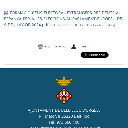
SEU ELECTRÒNICA
FORMACIO-CENS-ELECTORAL-EXTRANGERS-RESIDENTS-A-
BELL-LLOC SOLUCIONA
ESPANYA-PER-A-LES-ELECCIONS-AL-PARLAMENT-EUROPEU-DE-
9-DE-JUNY-DE-2024.pdf
— Document PDF, 173 KB (177488 bytes)
Imprimeix-ho
Envia
AJUNTAMENT DE BELL-LLOC D’URGELL
Pl. Major, 8 25220 Bell-lloc
Tel. 973 560 100