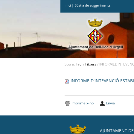
Inici
|
Bústia de suggeriments
Ves
al
contingut.
|
Salta
a
la
navegació
Sou a:
Inici
/
Fitxers
/
INFORMEDINTEVENCI
INFORME D'INTEVENCIÓ ESTABIL
Imprimeix-ho
Envia
AJUNTAMENT DE 