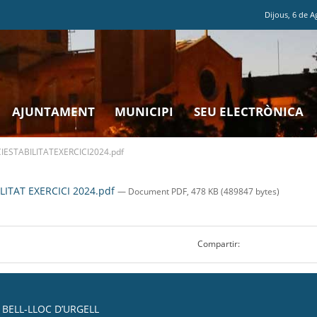
Dijous
,
6
de
A
AJUNTAMENT
MUNICIPI
SEU ELECTRÒNICA
ESTABILITATEXERCICI2024.pdf
ITAT EXERCICI 2024.pdf
— Document PDF, 478 KB (489847 bytes)
Compartir:
BELL-LLOC D’URGELL