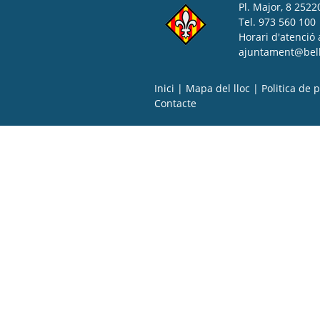
Pl. Major, 8 25220
Tel. 973 560 100
Horari d'atenció 
ajuntament@bell-
Inici
|
Mapa del lloc
|
Politica de p
Contacte