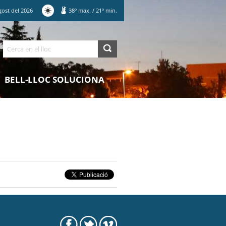
gost
del
2026
38
º max.
/
21
º min.
Cerca
BELL-LLOC SOLUCIONA