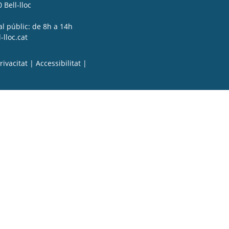
 Bell-lloc
al públic: de 8h a 14h
lloc.cat
rivacitat
|
Accessibilitat
|