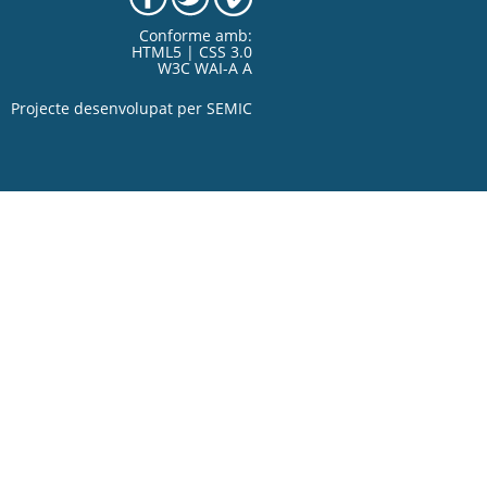
Conforme amb:
HTML5 | CSS 3.0
W3C WAI-A A
Projecte desenvolupat per
SEMIC