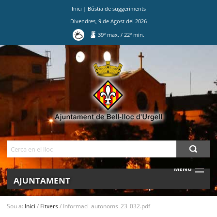
Inici
|
Bústia de suggeriments
Divendres
,
9
de
Agost
del
2026
39
º max.
/
22
º min.
Ves
al
contingut.
|
Salta
a
la
navegació
Cerca
MENU
AJUNTAMENT
MUNICIPI
Sou a:
Inici
/
Fitxers
/
Informaci_autonoms_23_032.pdf