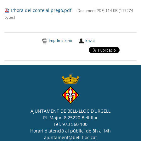
SEU ELECTRÒNICA
L'hora del conte al pregó.pdf
— Document PDF, 114 KB (117274
BELL-LLOC SOLUCIONA
bytes)
Imprimeix-ho
Envia
AJUNTAMENT DE BELL-LLOC D’URGELL
Pl. Major, 8 25220 Bell-lloc
Tel. 973 560 100
Horari d'atenció al públic: de 8h a 14h
ajuntament@bell-lloc.cat