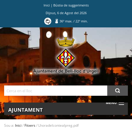
Inici
|
Bústia de suggeriments
Dijous
,
6
de
Agost
del
2026
36
º max.
/
22
º min.
Ves
al
contingut.
|
Salta
a
la
navegació
Cerca
MENU
AJUNTAMENT
MUNICIPI
Sou a:
Inici
/
Fitxers
/
Lhoradelcontealpreg.pdf