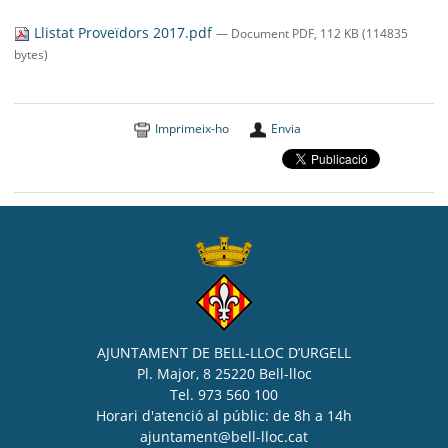
SEU ELECTRÒNICA
Llistat Proveïdors 2017.pdf
— Document PDF, 112 KB (114835
BELL-LLOC SOLUCIONA
bytes)
Imprimeix-ho
Envia
AJUNTAMENT DE BELL-LLOC D’URGELL
Pl. Major, 8 25220 Bell-lloc
Tel. 973 560 100
Horari d'atenció al públic: de 8h a 14h
ajuntament@bell-lloc.cat