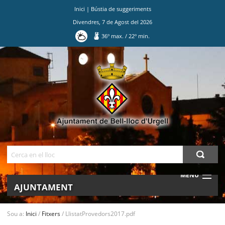
Inici
|
Bústia de suggeriments
Divendres
,
7
de
Agost
del
2026
36
º max.
/
22
º min.
Ves
al
contingut.
|
Salta
a
la
navegació
Cerca
MENU
AJUNTAMENT
MUNICIPI
Sou a:
Inici
/
Fitxers
/
LlistatProvedors2017.pdf