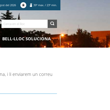
gost
del
2026
39
º max.
/
23
º min.
Cerca
BELL-LLOC SOLUCIONA
na, i li enviarem un correu