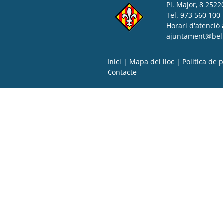
Pl. Major, 8 25220
Tel. 973 560 100
Horari d'atenció 
ajuntament@bell-
Inici
|
Mapa del lloc
|
Politica de p
Contacte