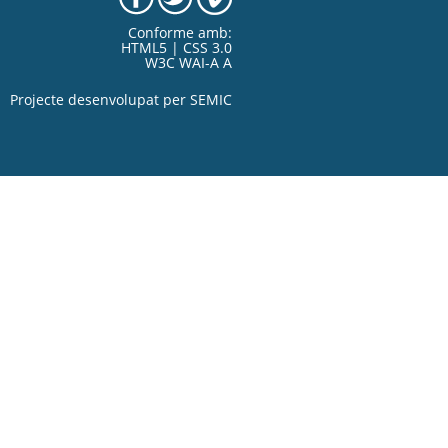
Conforme amb:
HTML5 | CSS 3.0
W3C WAI-A A
Projecte desenvolupat per
SEMIC