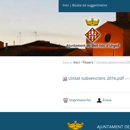
Inici
|
Bústia de suggeriments
Ves
al
contingut.
|
Salta
a
la
navegació
Sou a:
Inici
/
Fitxers
/
Llistatsubvencions2
Llistat subvencions 2016.pdf
— 
Imprimeix-ho
Envia
AJUNTAMENT DE 