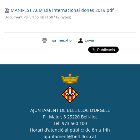
SEU ELECTRÒNICA
MANIFEST ACM Dia internacional dones 2019.pdf
—
BELL-LLOC SOLUCIONA
Document PDF, 156 KB (160712 bytes)
Imprimeix-ho
Envia
AJUNTAMENT DE BELL-LLOC D’URGELL
Pl. Major, 8 25220 Bell-lloc
Tel. 973 560 100
Horari d'atenció al públic: de 8h a 14h
ajuntament@bell-lloc.cat