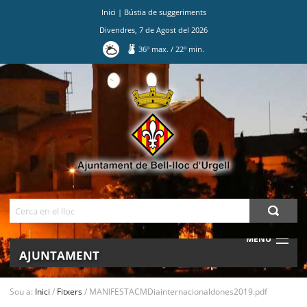
Inici
|
Bústia de suggeriments
Divendres
,
7
de
Agost
del
2026
36
º max.
/
22
º min.
Ves
al
contingut.
|
Salta
a
la
navegació
Cerca
MENU
AJUNTAMENT
MUNICIPI
Sou a:
Inici
/
Fitxers
/
MANIFESTACMDiainternacionaldones2019.pdf