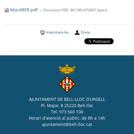
SEU ELECTRÒNICA
MocióRFR.pdf
— Document PDF, 461 KB (472807 bytes)
BELL-LLOC SOLUCIONA
Imprimeix-ho
Envia
AJUNTAMENT DE BELL-LLOC D’URGELL
Pl. Major, 8 25220 Bell-lloc
Tel. 973 560 100
Horari d'atenció al públic: de 8h a 14h
ajuntament@bell-lloc.cat