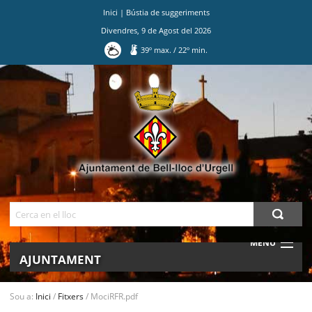
Inici
|
Bústia de suggeriments
Divendres
,
9
de
Agost
del
2026
39
º max.
/
22
º min.
Ves
al
contingut.
|
Salta
a
la
navegació
Cerca
MENU
AJUNTAMENT
MUNICIPI
Sou a:
Inici
/
Fitxers
/
MociRFR.pdf